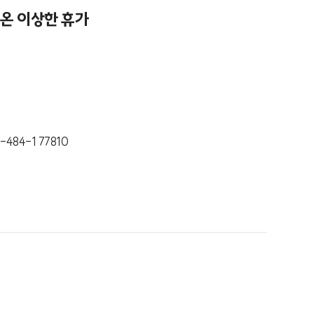
온 이상한 휴가
-484-1 77810