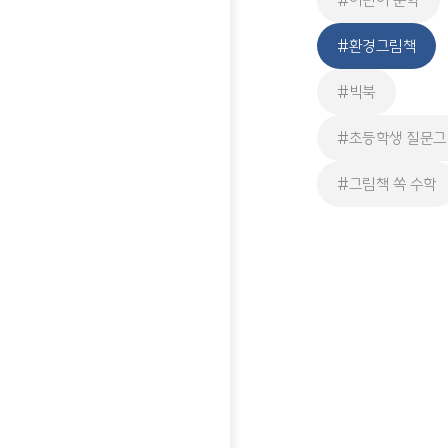
#어린이 문학
#환경그림책
#빅북
#초등학생 질문
#그림책 쏙 수학