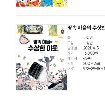
땅속 마을의 수상
글
노성빈
그림
노성빈
발행일
2021. 4. 5
정가
16,000원
페이지
48쪽
판형
200＊258
ISBN
978-89-8071