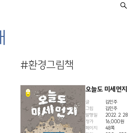
개
#환경그림책
오늘도 미세먼지
글
김민주
그림
김민주
발행일
2022. 2. 28
정가
16,000원
페이지
48쪽