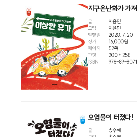
지구온난화가 가져
글
이윤민
그림
이윤민
발행일
2020. 7. 20
정가
16,000원
페이지
52쪽
판형
200＊258
ISBN
978-89-8071
오염물이 터졌다!
글
송수혜
그림
송수혜