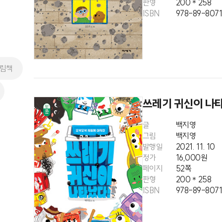
판형
200＊258
ISBN
978-89-8071
그림책
쓰레기 귀신이 나
글
백지영
그림
백지영
발행일
2021. 11. 10
정가
16,000원
페이지
52쪽
판형
200＊258
ISBN
978-89-8071