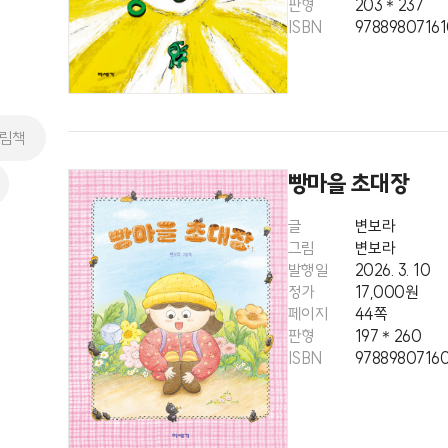
판형
203＊237
ISBN
9788980716
그림책
빵마을 초대장
글
변보라
그림
변보라
발행일
2026. 3. 10
정가
17,000원
페이지
44쪽
판형
197＊260
ISBN
9788980716