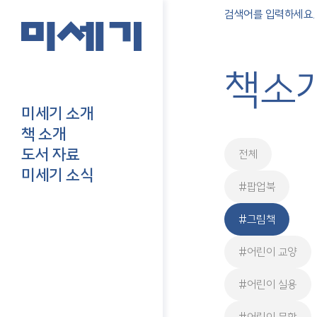
책소
미세기 소개
책 소개
도서 자료
전체
미세기 소식
#팝업북
#그림책
#어린이 교양
#어린이 실용