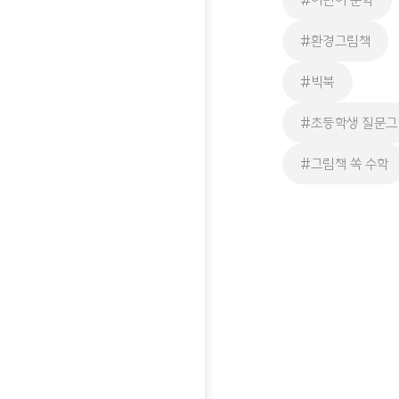
#어린이 문학
#환경그림책
#빅북
#초등학생 질문
#그림책 쏙 수학