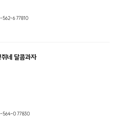
-562-6 77810
생쥐네 달콤과자
1-564-0 77830