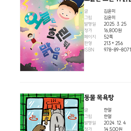
글
김윤미
그림
김윤미
발행일
2025. 3. 25
정가
16,800원
페이지
52쪽
판형
213＊256
ISBN
978-89-8071
동물 목욕탕
글
한얼
그림
한얼
발행일
2024. 12. 4
정가
14,500원