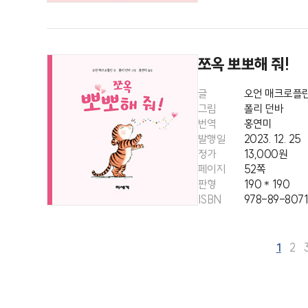
쪼옥 뽀뽀해 줘!
글
오언 매크로플
그림
폴리 던바
번역
홍연미
발행일
2023. 12. 25
정가
13,000원
페이지
52쪽
판형
190＊190
ISBN
978-89-807
1
2