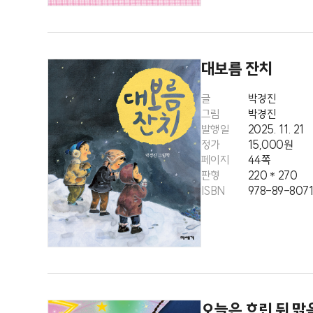
대보름 잔치
글
박경진
그림
박경진
발행일
2025. 11. 21
정가
15,000원
페이지
44쪽
판형
220＊270
ISBN
978-89-807
오늘은 흐린 뒤 맑