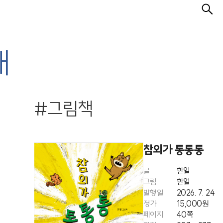
개
#그림책
참외가 통통통
글
한얼
그림
한얼
발행일
2026. 7. 24
정가
15,000원
페이지
40쪽