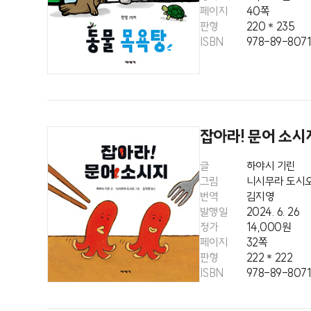
페이지
40쪽
판형
220＊235
ISBN
978-89-8071
잡아라! 문어 소시
글
하야시 기린
그림
니시무라 도시
번역
김지영
발행일
2024. 6. 26
정가
14,000원
페이지
32쪽
판형
222＊222
ISBN
978-89-8071