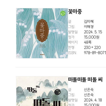
꽃마중
글
김미혜
그림
이해경
발행일
2024. 5. 15
정가
15,000원
페이지
48쪽
판형
230＊220
ISBN
978-89-8071
떠돌떠돌 떠돌 씨
글
신은숙
그림
신은숙
발행일
2024. 4. 18
정가
15,000원