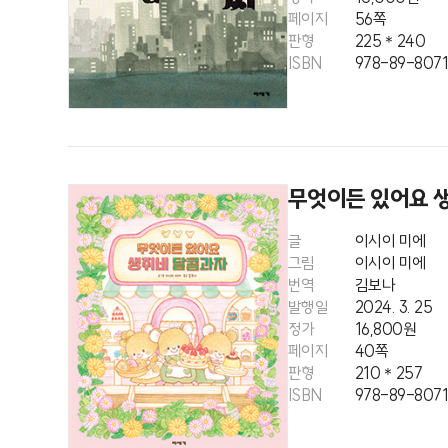
페이지
56쪽
판형
225＊240
ISBN
978-89-8071
무엇이든 있어요 
글
이시이 미에
그림
이시이 미에
번역
김보나
발행일
2024. 3. 25
정가
16,800원
페이지
40쪽
판형
210＊257
ISBN
978-89-807