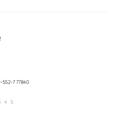
린
1-552-7 77840
3
4
5