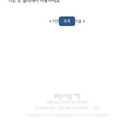
"가로"로 출력해서 사용하세요.
이전
목록
다음
서울 강남구 논현로 164(도곡동)
사업자 등록 번호 : 220-88-10115
대표자 : 조덕현
COPYRIGHT © TUNTUN ENGLISH. ALL RIGHTS RESERVED.