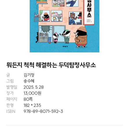
뭐든지 척척 해결하는
두덕탐정사무소
글
김기정
그림
송수혜
발행일
2025. 5. 28
정가
13,000원
페이지
80쪽
판형
182＊235
ISBN
978-89-8071-592-3